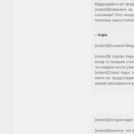
Мудрецами и ее пред
[indent]Возможно ли
союзники? Этот инци
политике самостояте
•
Кири
[indent]Восьмой Мизу
[indent]В портах Ки
когда-то бывшие сою
что видели нечто ужа
[indent]Совет Кири 
никто не предоставил
желает разобраться в
[indent]История ждет
[indent]Кажется, что