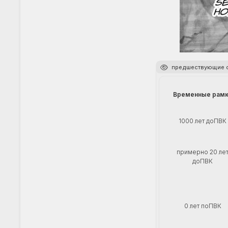
предшествующие 
Временные рам
1000 лет доПВК
примерно 20 ле
доПВК
0 лет поПВК