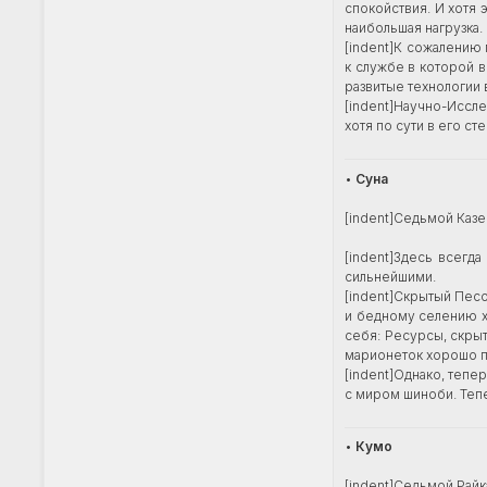
спокойствия. И хотя 
наибольшая нагрузка.
[indent]К сожалению
к службе в которой 
развитые технологии
[indent]Научно-Иссл
хотя по сути в его ст
•
Суна
[indent]Седьмой Казе
[indent]Здесь всегда
сильнейшими.
[indent]Скрытый Пес
и бедному селению хо
себя: Ресурсы, скры
марионеток хорошо пр
[indent]Однако, теп
с миром шиноби. Тепе
•
Кумо
[indent]Седьмой Райк