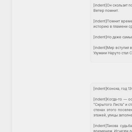
[indent]Он скользит п
Ветер помнит.
[indent]Помнит врем
историю в пламени ср
[indent]Но даже самы
[indent]Мир вступил 
Узумаки Наруто стал 
[indent]Коноха, год 1
[indent]Когда-то — 
"Скрытого Листа" и с
стенах этого поселе
этажей, улицы запол
[indent]Такова судь
временем. Исчезли д