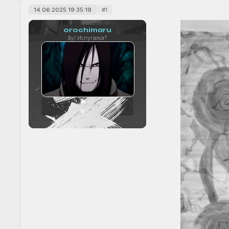
14.06.2025 19:35:19
1
orochimaru
Бу! Испугался?
56
+10