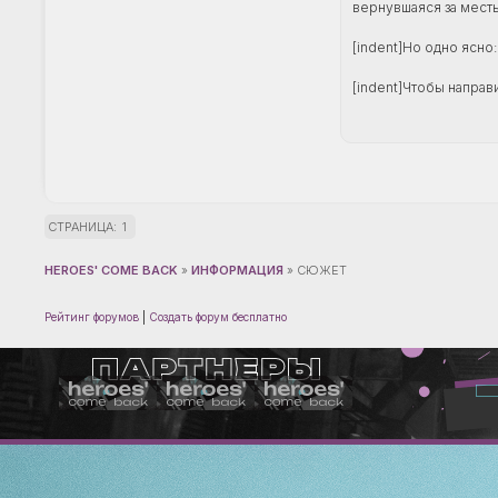
вернувшаяся за мест
[indent]Но одно ясно
[indent]Чтобы направ
СТРАНИЦА:
1
HEROES' COME BACK
»
ИНФОРМАЦИЯ
»
СЮЖЕТ
Рейтинг форумов
|
Создать форум бесплатно