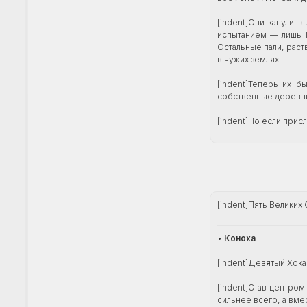
[indent]Они канули 
испытанием — лишь П
Остальные пали, рас
в чужих землях.
[indent]Теперь их 
собственные деревни,
[indent]Но если прис
[indent]Пять Великих
•
Коноха
[indent]Девятый Хока
[indent]Став центро
сильнее всего, а вме