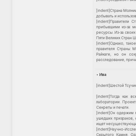
[indent]Страна Молнии
добывать и использо
[indent]Правители 
прибывшими из-за м
ресурсы. Из-за свои
Пяти Великих Стран 
[indent]Однако, так
правителя Страны М
Райкаге, но он сох
расследование, прич
•
Ива
[indent]Шестой Тсучи
[indent]Тогда как 
лаборатории. Проект
Секреты и печати.
[indent]Он одержим 
ушедших призраков, 
ищет несуществующи
[indent]Научно-Исс
Скрытого Камня. Од