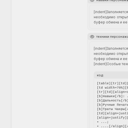
навыки персонаж
[indent]Заполняе
необходимо открыть
буфер обмена и ее 
техники персонаж
[indent]Заполняет
необходимо открыть
буфер обмена и ее 
[indent]Особые тех
код:
[table][tr][td]
[td width=70%][
[tr][td][align=
[b]Навыки[/b]: .
[b]Дальность[/b]
[b]Ручные Печати
[b]Траты Чакры[/
[td][align=just
[align=justify][
• ...;

• ....[/align][