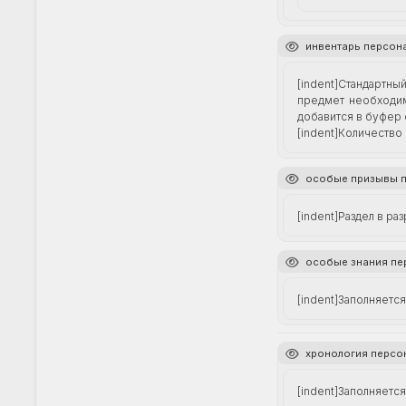
инвентарь персон
[indent]Стандартны
предмет необходим
добавится в буфер 
[indent]Количество
особые призывы 
[indent]Раздел в ра
особые знания п
[indent]Заполняетс
хронология персо
[indent]Заполняетс