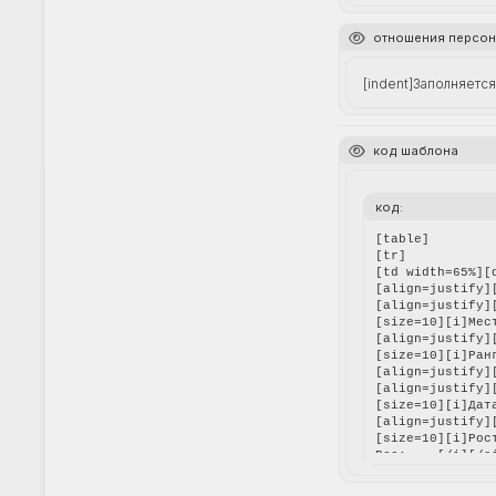
отношения персо
[indent]Заполняетс
код шаблона
код:
[table]

[tr]

[td width=65%][
[align=justify]
[align=justify]
[size=10][i]Мес
[align=justify]
[size=10][i]Ран
[align=justify]
[align=justify][
[size=10][i]Дат
[align=justify][
[size=10][i]Рост
Вес: ...[/i][/s
[align=justify]
[size=10][i]D: .