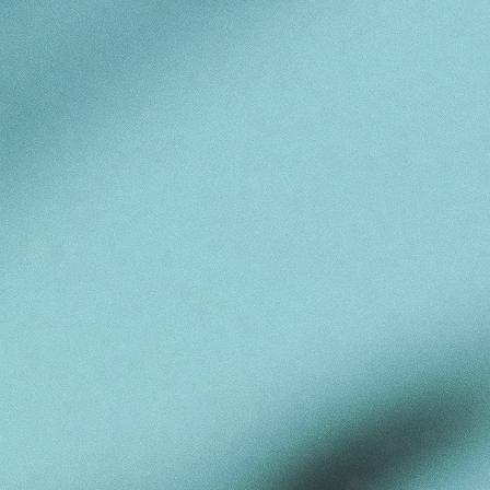
...[/align][/spo
[spoiler="Особы
[spoiler="Особы
[hr]

[spoiler="Хроно
[spoiler="Отнош