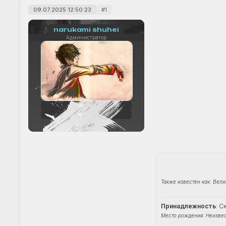
09.07.2025 12:50:23
1
narukami shuhei
Администратор
242
+33
Также известен как: Вел
Принадлежность
: С
Место рождения: Неизве