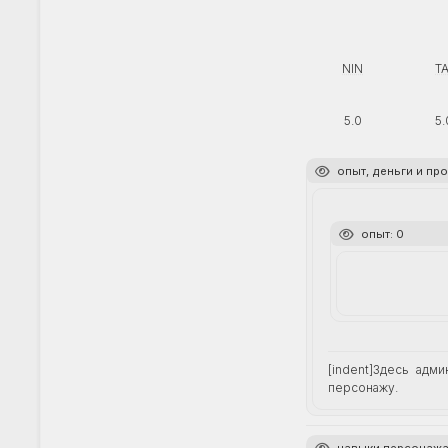
NIN
TA
5.0
5.
опыт, деньги и пр
опыт: 0
[indent]Здесь адм
персонажу.