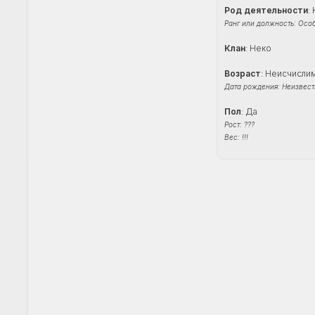
Род деятельности
:
Ранг или должность: Осо
Клан
: Неко
Возраст
: Неисчисли
Дата рождения: Неизвест
Пол
: Да
Рост: ???
Вес: !!!