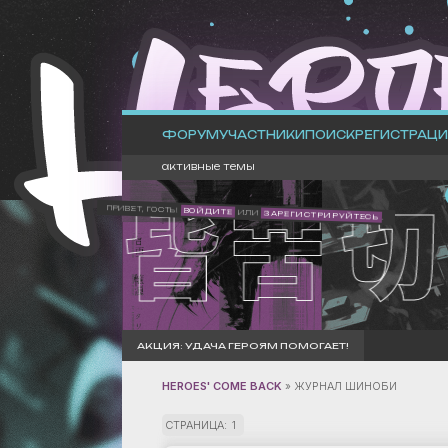
ФОРУМ
УЧАСТНИКИ
ПОИСК
РЕГИСТРАЦИ
активные темы
ПРИВЕТ, ГОСТЬ!
ВОЙДИТЕ
ИЛИ
ЗАРЕГИСТРИРУЙТЕСЬ
.
АКЦИЯ: УДАЧА ГЕРОЯМ ПОМОГАЕТ!
HEROES' COME BACK
»
ЖУРНАЛ ШИНОБИ
СТРАНИЦА:
1