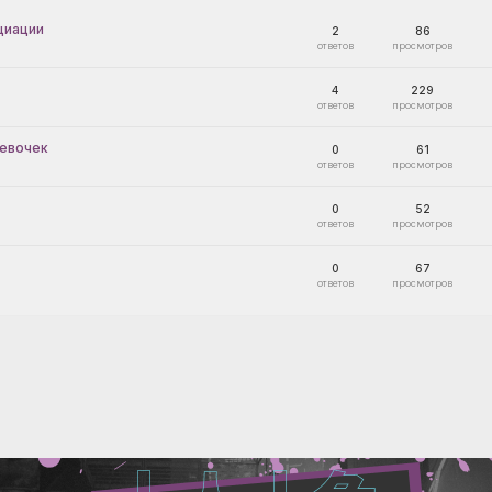
циации
2
86
4
229
девочек
0
61
0
52
0
67