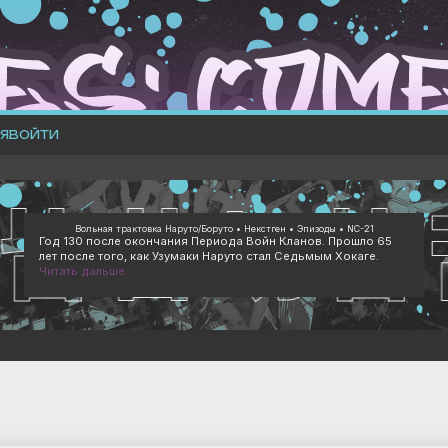
Я
ВОЙТИ
Вольная трактовка Наруто/Боруто • Некстген • Эпизоды • NC-21
Год 130 после окончания Периода Войн Кланов. Прошло 65
лет после того, как Узумаки Наруто стал Седьмым Хокаге.
Читать дальше...