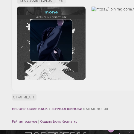
13.07.2025 11:24:20
5
mone
Активный участник
66
+12
СТРАНИЦА:
1
HEROES' COME BACK
»
ЖУРНАЛ ШИНОБИ
»
МЕМОЛОГИЯ
Рейтинг форумов
|
Создать форум бесплатно