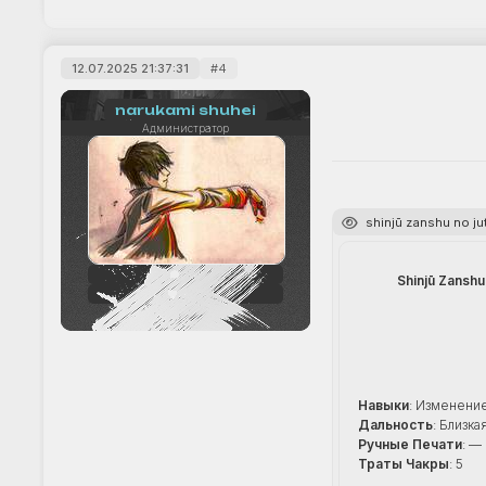
12.07.2025 21:37:31
4
narukami shuhei
Администратор
shinjū zanshu no 
242
Shinjū Zanshu
+33
Навыки
: Изменени
Дальность
: Близка
Ручные Печати
: —
Траты Чакры
: 5