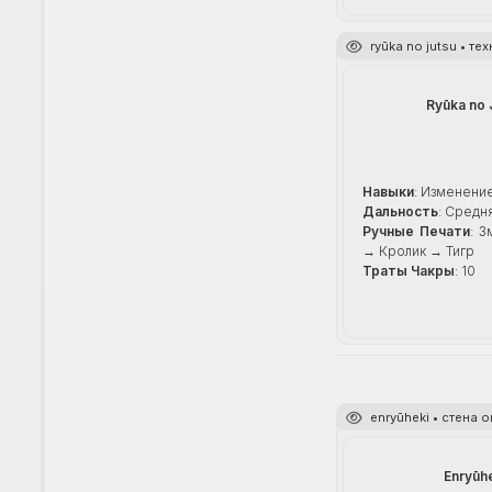
ryūka no jutsu • т
Ryūka no 
Навыки
: Изменени
Дальность
: Средн
Ручные Печати
: 
→ Кролик → Тигр
Траты Чакры
: 10
enryūheki • стена
Enryūh