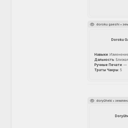
doroku gaeshi • з
Doroku G
Навыки
: Изменени
Дальность
: Близка
Ручные Печати
: —
Траты Чакры
: 5
doryūheki • землян
Doryūh