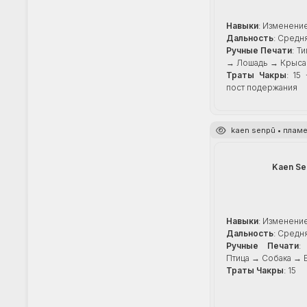
Навыки
: Изменени
Дальность
: Средн
Ручные Печати
: Т
→ Лошадь → Крыса
Траты Чакры
: 15
пост подержания
kaen senpū • плам
Kaen Se
Навыки
: Изменени
Дальность
: Средн
Ручные Печати
:
Птица → Собака → 
Траты Чакры
: 15