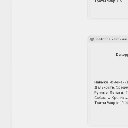
Траты Чакры
: 5
daitoppa • велики
Daitop
Навыки
: Изменени
Дальность
: Средн
Ручные Печати
: 
Собака → Кролик 
Траты Чакры
: 10 (