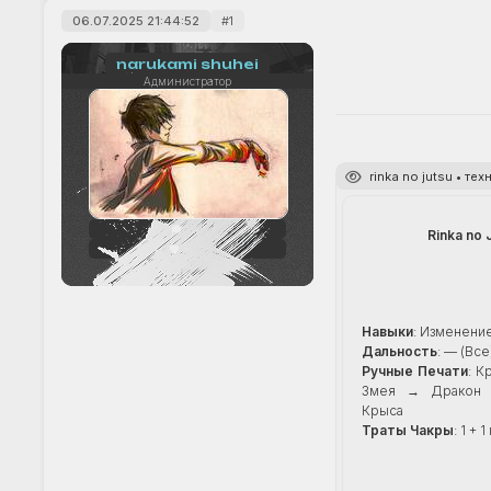
06.07.2025 21:44:52
1
narukami shuhei
Администратор
rinka no jutsu • т
242
Rinka no 
+33
Навыки
: Изменени
Дальность
: — (Все
Ручные Печати
: К
Змея → Дракон
Крыса
Траты Чакры
: 1 +