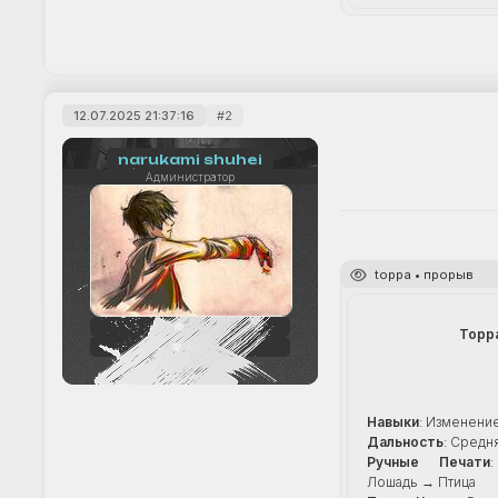
12.07.2025 21:37:16
2
narukami shuhei
Администратор
toppa • прорыв
242
Topp
+33
Навыки
: Изменени
Дальность
: Средн
Ручные Печати
Лошадь → Птица