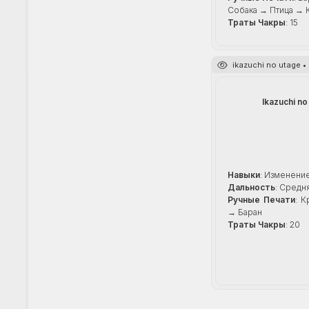
Собака → Птица → 
Траты Чакры
: 15
ikazuchi no utage 
Ikazuchi no
Навыки
: Изменени
Дальность
: Средн
Ручные Печати
: К
→ Баран
Траты Чакры
: 20