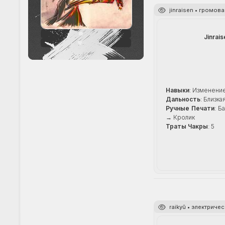
jinraisen • громов
242
Jinrais
+33
Навыки
: Изменени
Дальность
: Близка
Ручные Печати
: Б
→ Кролик
Траты Чакры
: 5
raikyū • электриче