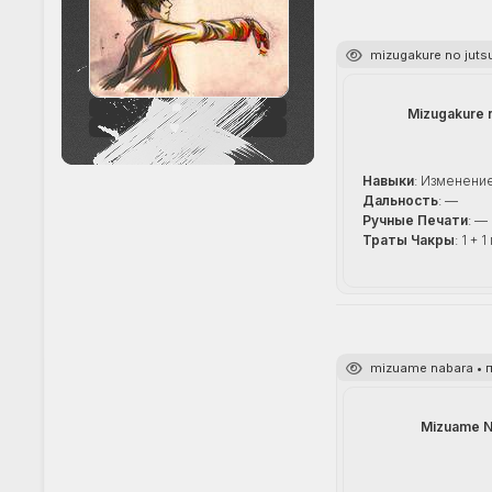
mizugakure no juts
242
Mizugakure 
+33
Навыки
: Изменени
Дальность
: —
Ручные Печати
: —
Траты Чакры
: 1 +
mizuame nabara • 
Mizuame N