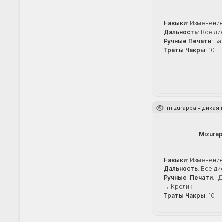
Навыки
: Изменени
Дальность
: Все д
Ручные Печати
: Б
Траты Чакры
: 10
mizurappa • дикая
Mizura
Навыки
: Изменени
Дальность
: Все д
Ручные Печати
: 
→ Кролик
Траты Чакры
: 10