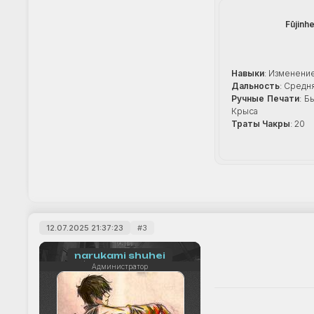
Fūjinhe
Навыки
: Изменени
Дальность
: Средн
Ручные Печати
: Б
Крыса
Траты Чакры
: 20
12.07.2025 21:37:23
3
narukami shuhei
Администратор