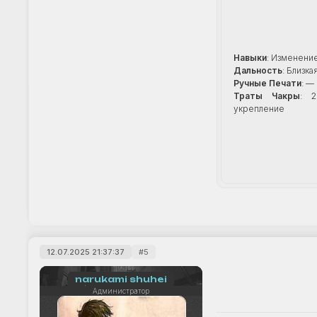
Навыки
: Изменени
Дальность
: Близка
Ручные Печати
: —
Траты Чакры
: 2
укрепление
12.07.2025 21:37:37
5
narukami shuhei
Администратор