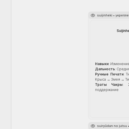
suijinheki • укреп
Suijinh
Навыки
: Изменени
Дальность
: Средн
Ручные Печати
: 
Крыса → Змея → Ти
Траты Чакры
: 
поддержание
suiryūdan no jutsu