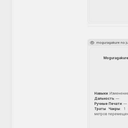
moguragakure no j
Moguragakure
Навыки
: Изменени
Дальность
: —
Ручные Печати
: —
Траты Чакры
: 1
метров перемеще