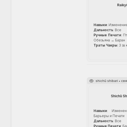
Raiky
Навыки
: Изменени
Дальность
: Все
Ручные Печати
: П
Обезьяна → Баран
Траты Чакры
: 3 з
shichū shibari • с
Shichū Sh
Навыки
: Измене
Барьеры и Печати
Дальность
: Все
Ручные Печати
: Б