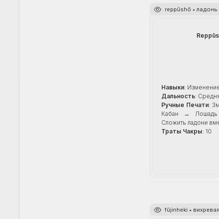
reppūshō • ладонь
Reppūs
Навыки
: Изменени
Дальность
: Средн
Ручные Печати
: З
Кабан → Лошад
Сложить ладони вм
Траты Чакры
: 10
fūjinheki • вихрева