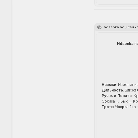
hōsenka no jutsu •
Hōsenka no
Навыки
: Изменени
Дальность
: Близка
Ручные Печати
: К
Собака → Бык → Кр
Траты Чакры
: 2 з