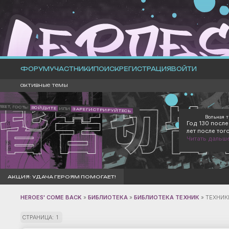
ФОРУМ
УЧАСТНИКИ
ПОИСК
РЕГИСТРАЦИЯ
ВОЙТИ
активные темы
ИВЕТ, ГОСТЬ!
ВОЙДИТЕ
ИЛИ
ЗАРЕГИСТРИРУЙТЕСЬ
.
Вольная т
Год 130 посл
лет после тог
Читать дальше
АКЦИЯ: УДАЧА ГЕРОЯМ ПОМОГАЕТ!
HEROES' COME BACK
»
БИБЛИОТЕКА
»
БИБЛИОТЕКА ТЕХНИК
»
ТЕХНИК
СТРАНИЦА:
1