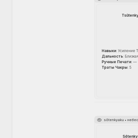
Tsūtenk
Навыки
: Усиление 
Дальность
: Близка
Ручные Печати
: —
Траты Чакры
: 5
sōtenkyaku • небе
Sōtenky