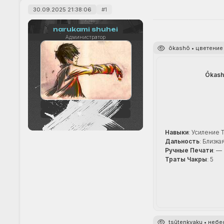
30.09.2025 21:38:06
1
narukami shuhei
Администратор
ōkashō • цветение
Ōkash
242
+33
Навыки
: Усиление 
Дальность
: Близка
Ручные Печати
: —
Траты Чакры
: 5
tsūtenkyaku • неб