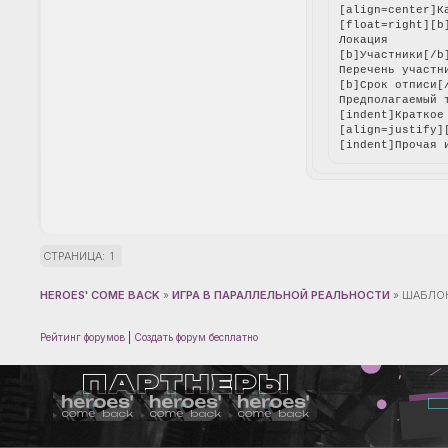
[align=center]К
[float=right][b]
Локация

[b]Участники[/b]
Перечень участн
[b]Срок отписи[/
Предполагаемый 
[indent]Краткое
[align=justify][
[indent]Прочая 
СТРАНИЦА:
1
HEROES' COME BACK
»
ИГРА В ПАРАЛЛЕЛЬНОЙ РЕАЛЬНОСТИ
»
ШАБЛО
Рейтинг форумов
|
Создать форум бесплатно