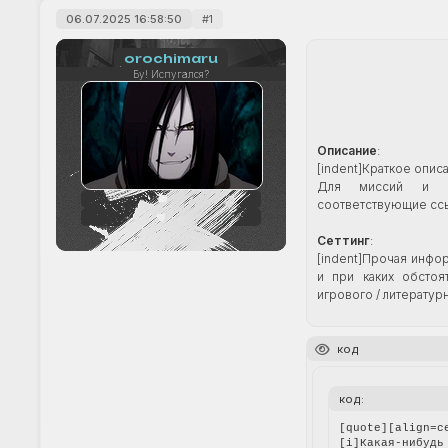
06.07.2025 16:58:50
1
orochimaru
Бу! Испугался?
Описание
:
[indent]Краткое опис
Для миссий и ив
56
соответствующие ссы
+10
Сеттинг
:
[indent]Прочая инфо
и при каких обстоят
игрового / литературно
код
код:
[quote][align=c
[i]Какая-нибудь