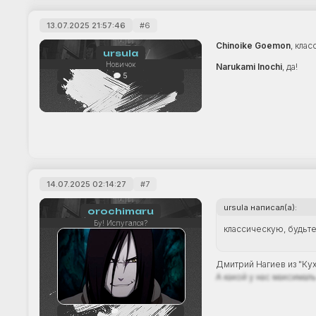
13.07.2025 21:57:46
6
Chinoike Goemon
, кла
ursula
Новичок
Narukami Inochi
, да!
5
+0
14.07.2025 02:14:27
7
ursula написал(а):
orochimaru
Бу! Испугался?
классическую, будьте
Дмитрий Нагиев из "Кух
А какой у нас максимал
56