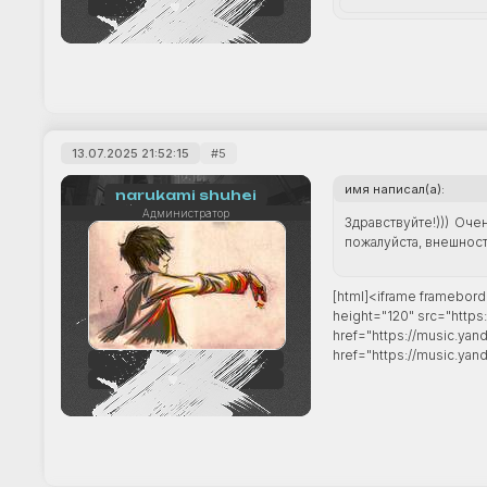
+10
13.07.2025 21:52:15
5
имя написал(а):
narukami shuhei
Администратор
Здравствуйте!))) Оче
пожалуйста, внешност
[html]<iframe framebord
height="120" src="https
href="https://music.ya
href="https://music.yan
242
+33