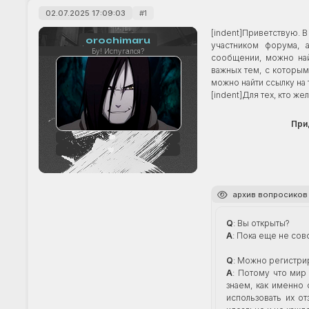
02.07.2025 17:09:03
1
[indent]Приветствую. В
orochimaru
участником форума, 
Бу! Испугался?
сообщении, можно най
важных тем, с которым
можно найти ссылку на 
[indent]Для тех, кто же
При
56
+10
архив вопросиков
Q
: Вы открыты?
A
: Пока еще не сов
Q
: Можно регистри
A
: Потому что мир
знаем, как именно
использовать их о