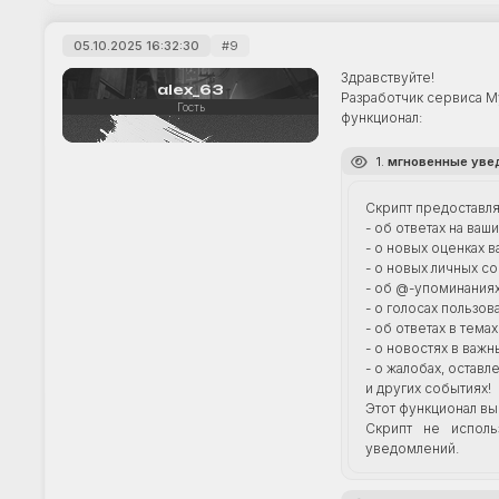
05.10.2025 16:32:30
9
Здравствуйте!
alex_63
Разработчик сервиса 
Гость
функционал:
1.
мгновенные уве
Скрипт предоставля
- об ответах на ва
- о новых оценках в
- о новых личных с
- об @-упоминаниях
- о голосах пользов
- об ответах в тема
- о новостях в важ
- о жалобах, остав
и других событиях!
Этот функционал вы
Скрипт не исполь
уведомлений.